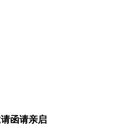
邀请函请亲启