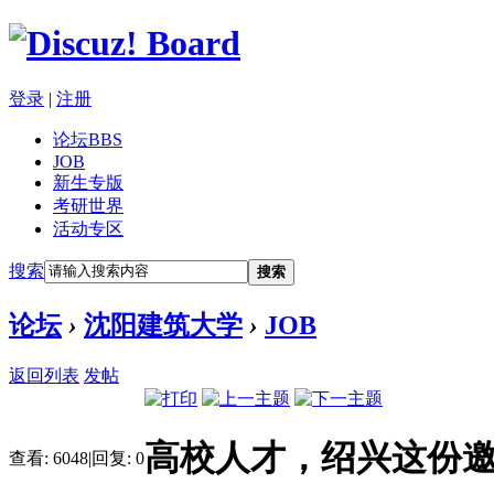
登录
|
注册
论坛
BBS
JOB
新生专版
考研世界
活动专区
搜索
搜索
论坛
›
沈阳建筑大学
›
JOB
返回列表
发帖
高校人才，绍兴这份
查看:
6048
|
回复:
0