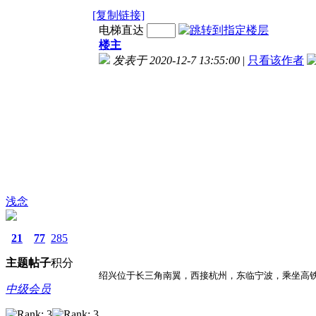
[复制链接]
电梯直达
楼主
发表于 2020-12-7 13:55:00
|
只看该作者
浅念
21
77
285
主题
帖子
积分
绍兴位于长三角南翼，西接杭州，东临宁波，乘坐高铁1
中级会员