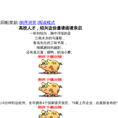
|
倒序浏览
|
阅读模式
高校人才，绍兴这份邀请函请亲启
一听到绍兴，脑中浮现的是
江南水乡的乌篷船，
鲁迅先生的三味书屋，
细腻婉转的越剧，
还有臭豆腐，腊鸭，奶油小攀。
8分钟到达杭州。全市拥有4个国家级开发区、79家上市企业，在最新发布的“