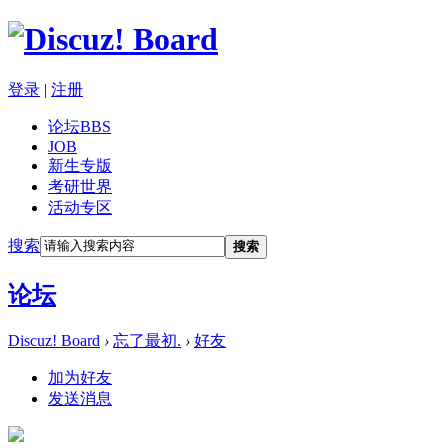
登录
|
注册
论坛
BBS
JOB
新生专版
考研世界
活动专区
搜索
搜索
论坛
Discuz! Board
›
忘了最初.
›
好友
加为好友
发送消息