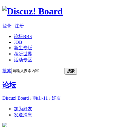
登录
|
注册
论坛
BBS
JOB
新生专版
考研世界
活动专区
搜索
搜索
论坛
Discuz! Board
›
雨山-11
›
好友
加为好友
发送消息